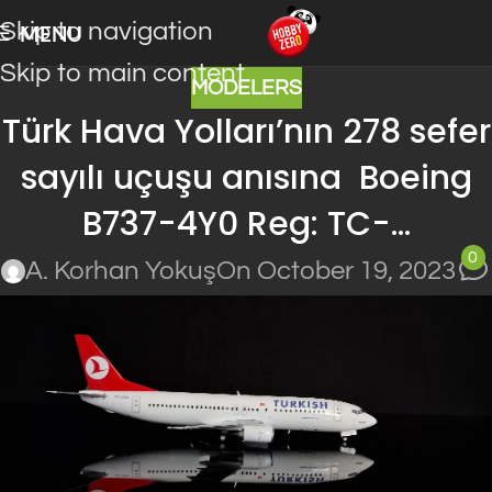
Skip to navigation
MENU
Skip to main content
MODELERS
Türk Hava Yolları’nın 278 sefer
sayılı uçuşu anısına Boeing
B737-4Y0 Reg: TC-…
0
A. Korhan Yokuş
On October 19, 2023