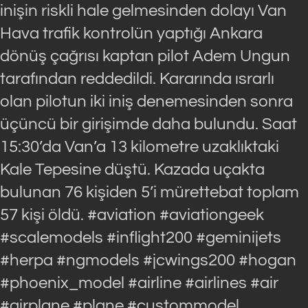
inişin riskli hale gelmesinden dolayı Van
Hava trafik kontrolün yaptığı Ankara
dönüş çağrısı kaptan pilot Adem Ungun
tarafından reddedildi. Kararında ısrarlı
olan pilotun iki iniş denemesinden sonra
üçüncü bir girişimde daha bulundu. Saat
15:30’da Van’a 13 kilometre uzaklıktaki
Kale Tepesine düştü. Kazada uçakta
bulunan 76 kişiden 5’i mürettebat toplam
57 kişi öldü. #aviation #aviationgeek
#scalemodels #inflight200 #geminijets
#herpa #ngmodels #jcwings200 #hogan
#phoenix_model #airline #airlines #air
#airplane #plane #custommodel