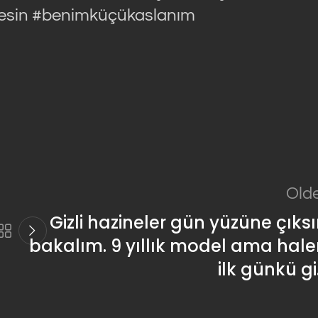
esin #benimküçükaslanım
Old
Gizli hazineler gün yüzüne çıks
bakalım. 9 yıllık model ama hal
ilk günkü g