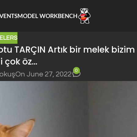
VENTS
MODEL WORKBENCH
ELERS
tu TARÇIN Artık bir melek bizim
i çok öz…
0
Yokuş
On June 27, 2022