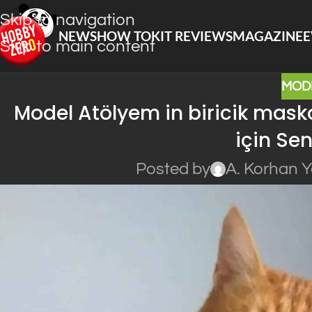
Skip to navigation
NEWS
HOW TO
KIT REVIEWS
MAGAZINE
E
Skip to main content
MOD
Model Atölyem in biricik masko
için Sen
Posted by
A. Korhan 