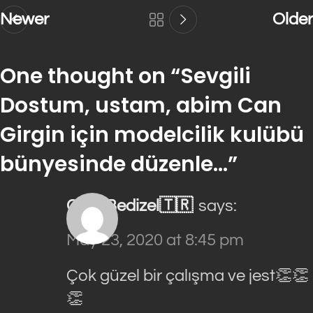
Newer
Older
One thought on “
Sevgili
Dostum, ustam, abim Can
Girgin için modelcilik kulübü
bünyesinde düzenle…
”
Cem Bedizel🇹🇷
says:
May 23, 2020 at 8:45 pm
Çok güzel bir çalışma ve jest👏👏
👏